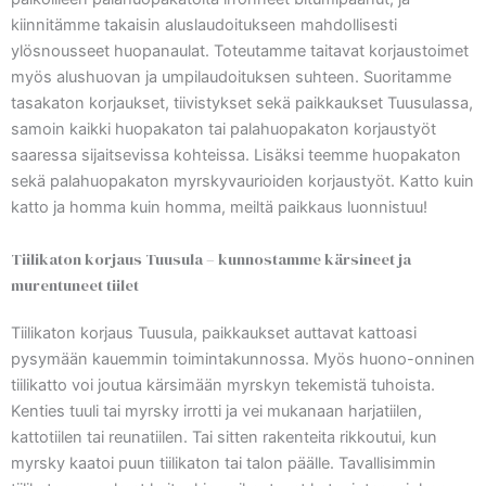
kiinnitämme takaisin aluslaudoitukseen mahdollisesti
ylösnousseet huopanaulat. Toteutamme taitavat korjaustoimet
myös alushuovan ja umpilaudoituksen suhteen. Suoritamme
tasakaton korjaukset, tiivistykset sekä paikkaukset Tuusulassa,
samoin kaikki huopakaton tai palahuopakaton korjaustyöt
saaressa sijaitsevissa kohteissa. Lisäksi teemme huopakaton
sekä palahuopakaton myrskyvaurioiden korjaustyöt. Katto kuin
katto ja homma kuin homma, meiltä paikkaus luonnistuu!
Tiilikaton korjaus Tuusula – kunnostamme kärsineet ja
murentuneet tiilet
Tiilikaton korjaus Tuusula, paikkaukset auttavat kattoasi
pysymään kauemmin toimintakunnossa. Myös huono-onninen
tiilikatto voi joutua kärsimään myrskyn tekemistä tuhoista.
Kenties tuuli tai myrsky irrotti ja vei mukanaan harjatiilen,
kattotiilen tai reunatiilen. Tai sitten rakenteita rikkoutui, kun
myrsky kaatoi puun tiilikaton tai talon päälle. Tavallisimmin