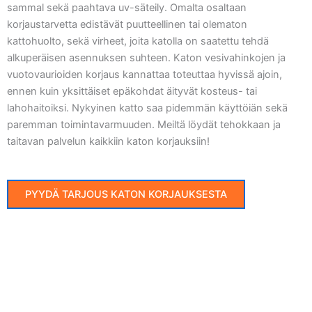
sammal sekä paahtava uv-säteily. Omalta osaltaan
korjaustarvetta edistävät puutteellinen tai olematon
kattohuolto, sekä virheet, joita katolla on saatettu tehdä
alkuperäisen asennuksen suhteen. Katon vesivahinkojen ja
vuotovaurioiden korjaus kannattaa toteuttaa hyvissä ajoin,
ennen kuin yksittäiset epäkohdat äityvät kosteus- tai
lahohaitoiksi. Nykyinen katto saa pidemmän käyttöiän sekä
paremman toimintavarmuuden. Meiltä löydät tehokkaan ja
taitavan palvelun kaikkiin katon korjauksiin!
PYYDÄ TARJOUS KATON KORJAUKSESTA