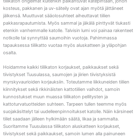
tiilikaton ongelmat kuitenkin paikantuvat katepintaan, johon
kosteus, pakkanen ja uv-säteily ovat ajan myötä jättäneet
jälkensä. Muuttuvat sääolosuhteet aiheuttavat tiilien
pakkasrapautumista. Myös sammal ja jäkälä pinttyvät tiukasti
etenkin vanhemmalle katolle. Talvisin lumi voi painaa rakenteet
notkolle tai synnyttää saumoihin vuotoja. Pahimmassa
tapauksessa tiilikatto vuotaa myös aluskatteen ja yläpohjan
osalta.
Hoidamme kaikki tiilikaton korjaukset, paikkaukset sekä
tiivistykset Tuusulassa, saumojen ja jiirien tiivistyksistä
myrskyvaurioiden korjauksiin. Toteutamme liikkuneiden tiilien
kiinnitykset sekä rikkinäisten kattotiilien vaihdot, samoin
kunnostukset muun muassa tiilikaton pellitysten ja
kattoturvatuotteiden suhteen. Tarpeen tullen teemme myös
suojakäsittelyt tai uudelleenpinnoitukset katolle. Näin kärsineet
tiilet saadaan jälleen hylkimään säätä, likaa ja sammalta.
Suoritamme Tuusulassa tiilikaton aluskatteen korjaukset,
tiivistykset sekä paikkaukset, samoin lumen alla painuneen