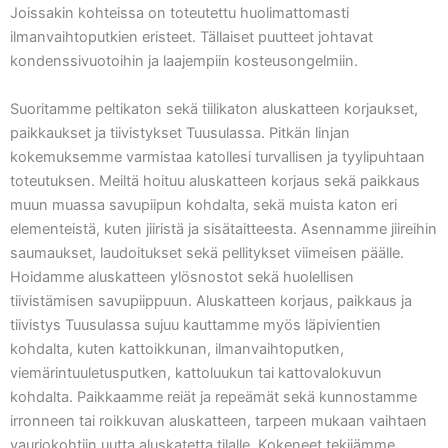
Joissakin kohteissa on toteutettu huolimattomasti
ilmanvaihtoputkien eristeet. Tällaiset puutteet johtavat
kondenssivuotoihin ja laajempiin kosteusongelmiin.
Suoritamme peltikaton sekä tiilikaton aluskatteen korjaukset,
paikkaukset ja tiivistykset Tuusulassa. Pitkän linjan
kokemuksemme varmistaa katollesi turvallisen ja tyylipuhtaan
toteutuksen. Meiltä hoituu aluskatteen korjaus sekä paikkaus
muun muassa savupiipun kohdalta, sekä muista katon eri
elementeistä, kuten jiiristä ja sisätaitteesta. Asennamme jiireihin
saumaukset, laudoitukset sekä pellitykset viimeisen päälle.
Hoidamme aluskatteen ylösnostot sekä huolellisen
tiivistämisen savupiippuun. Aluskatteen korjaus, paikkaus ja
tiivistys Tuusulassa sujuu kauttamme myös läpivientien
kohdalta, kuten kattoikkunan, ilmanvaihtoputken,
viemärintuuletusputken, kattoluukun tai kattovalokuvun
kohdalta. Paikkaamme reiät ja repeämät sekä kunnostamme
irronneen tai roikkuvan aluskatteen, tarpeen mukaan vaihtaen
vauriokohtiin uutta aluskatetta tilalle. Kokeneet tekijämme