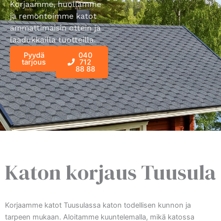
Korjaamme, huollamme
ja remontoimme katot
ammattimaisin ottein ja
laadukkailla tuotteilla.
Pyydä
040
tarjous
712
88 88
Katon korjaus Tuusula
Korjaamme katot Tuusulassa katon todellisen kunnon ja
tarpeen mukaan. Aloitamme kuuntelemalla, mikä katossa