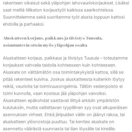
rakenteen oikaisut sekä yläpohjan lahovauriokorjaukset. Lisäksi
saat meiltä tiilikaton korjaustyöt kaikissa saarikohteissa.
Suunnittelemme sekä suoritamme työt alusta loppuun kattosi
ehdoilla ja parhaaksi.
Aluskatteen korjaus, paikkaus ja tiivistys Tuusula,
asiantuntevin ottein myös yläpohjan osalta
Aluskatteen korjaus, paikkaus ja tiivistys Tuusula – toteutamme
korjaukset vahvalla taidolla kohteeseen kuin kohteeseen.
Aluskate on välttämätön osa toimintakykyistä kattoa, sillä se
pitää rakenteet kuivina. Joskus aluskatteesta kuitenkin löytyy
reikiä, vaurioita tai toimivuusongelmia. Tällöin vedenpoisto ei
toimi kunnolla, vaan kosteus jää yläpohjan vaivoiksi.
Aluskatteen epäkohdat saattavat liittyä arkisiin ympäristön
kulutuksiin, mutta valitettavan tyypillinen syy ovat alkuperäisen
asennuksen virheet. Ehkä jiiripuiden väliin on jäänyt rakoa, tai
aluskatteen ylösnostoja puuttuu. Tai kenties aluskate on
asennettu väärästä suunnasta tai liian löysälle tai kireälle.