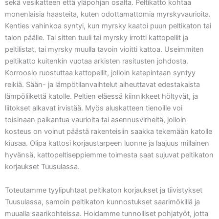
sekä vesikatteen että yläpohjan osalta. Peltikatto kohtaa
monenlaisia haasteita, kuten odottamattomia myrskyvaurioita.
Kenties vahinkoa syntyi, kun myrsky kaatoi puun peltikaton tai
talon päälle. Tai sitten tuuli tai myrsky irrotti kattopellit ja
peltilistat, tai myrsky muulla tavoin vioitti kattoa. Useimmiten
peltikatto kuitenkin vuotaa arkisten rasitusten johdosta.
Korroosio ruostuttaa kattopellit, jolloin katepintaan syntyy
reikiä. Sään- ja lämpötilanvaihtelut aiheuttavat edestakaista
lämpöliikettä katolle. Peltien eläessä kiinnikkeet höltyvät, ja
liitokset alkavat irvistää. Myös aluskatteen tienoille voi
toisinaan paikantua vaurioita tai asennusvirheitä, jolloin
kosteus on voinut päästä rakenteisiin saakka tekemään katolle
kiusaa. Olipa kattosi korjaustarpeen luonne ja laajuus millainen
hyvänsä, kattopeltiseppiemme toimesta saat sujuvat peltikaton
korjaukset Tuusulassa.
Toteutamme tyylipuhtaat peltikaton korjaukset ja tiivistykset
Tuusulassa, samoin peltikaton kunnostukset saarimökillä ja
muualla saarikohteissa. Hoidamme tunnolliset pohjatyöt, jotta