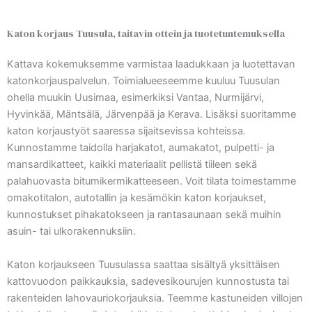
Katon korjaus Tuusula, taitavin ottein ja tuotetuntemuksella
Kattava kokemuksemme varmistaa laadukkaan ja luotettavan
katonkorjauspalvelun. Toimialueeseemme kuuluu Tuusulan
ohella muukin Uusimaa, esimerkiksi Vantaa, Nurmijärvi,
Hyvinkää, Mäntsälä, Järvenpää ja Kerava. Lisäksi suoritamme
katon korjaustyöt saaressa sijaitsevissa kohteissa.
Kunnostamme taidolla harjakatot, aumakatot, pulpetti- ja
mansardikatteet, kaikki materiaalit pellistä tiileen sekä
palahuovasta bitumikermikatteeseen. Voit tilata toimestamme
omakotitalon, autotallin ja kesämökin katon korjaukset,
kunnostukset pihakatokseen ja rantasaunaan sekä muihin
asuin- tai ulkorakennuksiin.
Katon korjaukseen Tuusulassa saattaa sisältyä yksittäisen
kattovuodon paikkauksia, sadevesikourujen kunnostusta tai
rakenteiden lahovauriokorjauksia. Teemme kastuneiden villojen