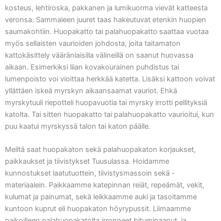
kosteus, lehtiroska, pakkanen ja lumikuorma vievät katteesta
veronsa. Sammaleen juuret taas hakeutuvat etenkin huopien
saumakohtiin. Huopakatto tai palahuopakatto saattaa vuotaa
myös sellaisten vaurioiden johdosta, joita taitamaton
kattokäsittely vääränlaisilla välineillä on saanut huovassa
aikaan. Esimerkiksi liian kovakourainen puhdistus tai
lumenpoisto voi vioittaa herkkää katetta. Lisäksi kattoon voivat
yllättäen iskeä myrskyn aikaansaamat vauriot. Ehkä
myrskytuuli riepotteli huopavuotia tai myrsky irrotti pellityksiä
katolta. Tai sitten huopakatto tai palahuopakatto vaurioitui, kun
puu kaatui myrskyssä talon tai katon päälle.
Meiltä saat huopakaton sekä palahuopakaton korjaukset,
paikkaukset ja tiivistykset Tuusulassa. Hoidamme
kunnostukset laatutuottein, tiivistysmassoin sekä -
materiaalein. Paikkaamme katepinnan reiät, repeämät, vekit,
kulumat ja painumat, sekä leikkaamme auki ja tasoitamme
kuntoon kuprut eli huopakaton höyrypussit. Liimaamme
paikoilleen palahuopakatolta irronneet bitumipaanut, ja