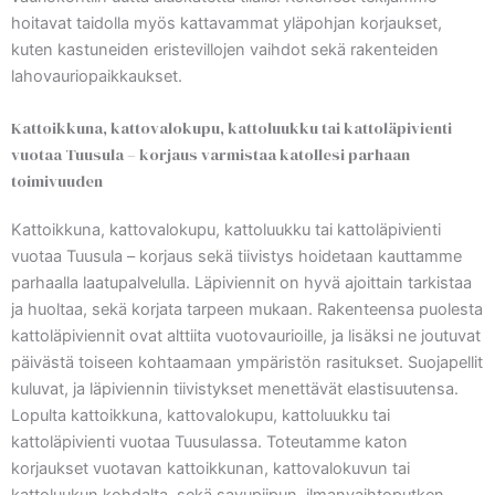
hoitavat taidolla myös kattavammat yläpohjan korjaukset,
kuten kastuneiden eristevillojen vaihdot sekä rakenteiden
lahovauriopaikkaukset.
Kattoikkuna, kattovalokupu, kattoluukku tai kattoläpivienti
vuotaa Tuusula – korjaus varmistaa katollesi parhaan
toimivuuden
Kattoikkuna, kattovalokupu, kattoluukku tai kattoläpivienti
vuotaa Tuusula – korjaus sekä tiivistys hoidetaan kauttamme
parhaalla laatupalvelulla. Läpiviennit on hyvä ajoittain tarkistaa
ja huoltaa, sekä korjata tarpeen mukaan. Rakenteensa puolesta
kattoläpiviennit ovat alttiita vuotovaurioille, ja lisäksi ne joutuvat
päivästä toiseen kohtaamaan ympäristön rasitukset. Suojapellit
kuluvat, ja läpiviennin tiivistykset menettävät elastisuutensa.
Lopulta kattoikkuna, kattovalokupu, kattoluukku tai
kattoläpivienti vuotaa Tuusulassa. Toteutamme katon
korjaukset vuotavan kattoikkunan, kattovalokuvun tai