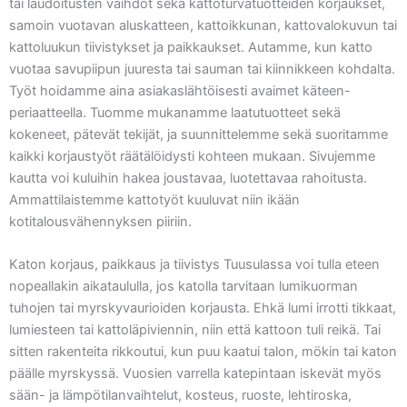
tai laudoitusten vaihdot sekä kattoturvatuotteiden korjaukset,
samoin vuotavan aluskatteen, kattoikkunan, kattovalokuvun tai
kattoluukun tiivistykset ja paikkaukset. Autamme, kun katto
vuotaa savupiipun juuresta tai sauman tai kiinnikkeen kohdalta.
Työt hoidamme aina asiakaslähtöisesti avaimet käteen-
periaatteella. Tuomme mukanamme laatutuotteet sekä
kokeneet, pätevät tekijät, ja suunnittelemme sekä suoritamme
kaikki korjaustyöt räätälöidysti kohteen mukaan. Sivujemme
kautta voi kuluihin hakea joustavaa, luotettavaa rahoitusta.
Ammattilaistemme kattotyöt kuuluvat niin ikään
kotitalousvähennyksen piiriin.
Katon korjaus, paikkaus ja tiivistys Tuusulassa voi tulla eteen
nopeallakin aikataululla, jos katolla tarvitaan lumikuorman
tuhojen tai myrskyvaurioiden korjausta. Ehkä lumi irrotti tikkaat,
lumiesteen tai kattoläpiviennin, niin että kattoon tuli reikä. Tai
sitten rakenteita rikkoutui, kun puu kaatui talon, mökin tai katon
päälle myrskyssä. Vuosien varrella katepintaan iskevät myös
sään- ja lämpötilanvaihtelut, kosteus, ruoste, lehtiroska,