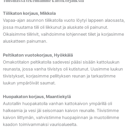
Tuusulassa tekemiämme kattokorjauksia
Tiilikaton korjaus, Mikkola
Vapaa-ajan asunnon tiilikatolla vuoto löytyi lappeen alaosasta,
jossa muutama tiili oli liikkunut ja aluskate oli painunut.
Oikaisimme tiilirivit, vaihdoimme lohjenneet tiilet ja korjasimme
aluskatteen painuman.
Peltikaton vuotokorjaus, Hyökkälä
Omakotitalon peltikatolla sadevesi pääsi sisään kattoluukun
reunasta, jossa vanha tiivistys oli kutistunut. Uusimme luukun
tiivistykset, korjasimme pellityksen reunan ja tarkastimme
luukun ympäröivät saumat.
Huopakaton korjaus, Maantiekylä
Autotallin huopakatolla vanhan kattokaivon ympärillä oli
halkeamia ja vesi jäi seisomaan kaivon reunalle. Tiivistimme
kaivon liittymän, vahvistimme huopapinnan ja muotoilimme
kaadon toimivammaksi vaurioalueelta.