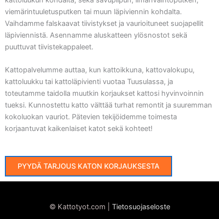
kattoluukun kohdalta, sekä savupiipun, ilmanvaihtoputken,
viemärintuuletusputken tai muun läpiviennin kohdalta.
Vaihdamme falskaavat tiivistykset ja vaurioituneet suojapellit
läpiviennistä. Asennamme aluskatteen ylösnostot sekä
puuttuvat tiivistekappaleet.
Kattopalvelumme auttaa, kun kattoikkuna, kattovalokupu,
kattoluukku tai kattoläpivienti vuotaa Tuusulassa, ja
toteutamme taidolla muutkin korjaukset kattosi hyvinvoinnin
tueksi. Kunnostettu katto välttää turhat remontit ja suuremman
kokoluokan vauriot. Pätevien tekijöidemme toimesta
korjaantuvat kaikenlaiset katot sekä kohteet!
PYYDÄ TARJOUS KATON KORJAUKSESTA
© Kattotyot.com |
Tietosuojaseloste