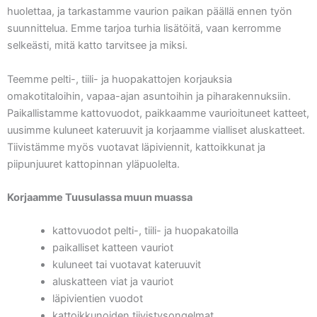
huolettaa, ja tarkastamme vaurion paikan päällä ennen työn
suunnittelua. Emme tarjoa turhia lisätöitä, vaan kerromme
selkeästi, mitä katto tarvitsee ja miksi.
Teemme pelti-, tiili- ja huopakattojen korjauksia
omakotitaloihin, vapaa-ajan asuntoihin ja piharakennuksiin.
Paikallistamme kattovuodot, paikkaamme vaurioituneet katteet,
uusimme kuluneet kateruuvit ja korjaamme vialliset aluskatteet.
Tiivistämme myös vuotavat läpiviennit, kattoikkunat ja
piipunjuuret kattopinnan yläpuolelta.
Korjaamme Tuusulassa muun muassa
kattovuodot pelti-, tiili- ja huopakatoilla
paikalliset katteen vauriot
kuluneet tai vuotavat kateruuvit
aluskatteen viat ja vauriot
läpivientien vuodot
kattoikkunoiden tiivistysongelmat