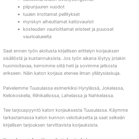
piipunjuuren vuodot
tuulen irrottamat pellitykset
myrskyn aiheuttamat kattovauriot
kosteuden vaurioittamat eristeet ja puuosat
vaurioalueelta
Saat ennen työn aloitusta kirjallisen erittelyn korjauksen
sisällöstä ja kustannuksista. Jos työn aikana löytyy jotakin
huomioitavaa, kerromme siitä heti ja sovimme jatkosta
erikseen. Näin katon korjaus etenee ilman yllätyslaskuja.
Palvelemme Tuusulassa esimerkiksi Hyrylässä, Jokelassa,
Kellokoskella, Riihikalliossa, Lahelassa ja Nahkelassa.
Tee tarjouspyyntö katon korjauksesta Tuusulassa. Käymme
tarkastamassa katon kunnon veloituksetta ja saat selkeän
kirjallisen tarjouksen tarvittavista korjauksista.