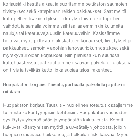
korjausjälki kestää aikaa, ja suoritamme peltikaton saumojen
tiivistykset sekä katepinnan reikien paikkaukset. Saat meiltä
kattopeltien lisäkiinnitykset sekä yksittäisten kattopeltien
vaihdot, ja samalla voimme vaihtaa laajemminkin kuluneita
nauloja tai kateruuveja uusiin kateruuveihin. Käsissämme
hoituvat myös peltikaton aluskatteen korjaukset, tiivistykset ja
paikkaukset, samoin yläpohjan lahovauriokunnostukset sekä
myrskyvaurioiden korjaukset. Niin pienissä kuin suurissa
kattohaasteissa saat kauttamme osaavan palvelun. Tuloksena
on tiivis ja tyylikäs katto, joka suojaa talosi rakenteet.
Huopakaton korjaus Tuusula, parhaalla palvelulla ja pitävin
tuloksin
Huopakaton korjaus Tuusula – huolellinen toteutus osaajiemme
toimesta kaikentyyppisiin kohteisiin. Huopakaton vaurioiden
syy löytyy yleensä sään ja ympäristön kulutuksista. Kermit
kuivuvat ikääntymisen myötä ja uv-säteilyn johdosta, jolloin
huopien elastisuus heikkenee, ja halkeilun riski kasvaa. Myös