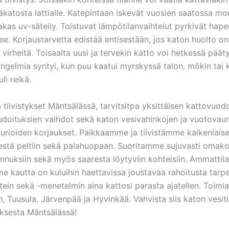
isäkatosta lattialle. Katepintaan iskevät vuosien saatossa m
kas uv-säteily. Toistuvat lämpötilanvaihtelut pyrkivät hapert
ilee. Korjaustarvetta edistää entisestään, jos katon huolto o
virheitä. Toisaalta uusi ja tervekin katto voi hetkessä päät
elmia syntyi, kun puu kaatui myrskyssä talon, mökin tai kato
li reikä.
tiivistykset Mäntsälässä, tarvitsitpa yksittäisen kattovuodo
audoituksien vaihdot sekä katon vesivahinkojen ja vuotovaur
rioiden korjaukset. Paikkaamme ja tiivistämme kaikenlaise
tiilestä peltiin sekä palahuopaan. Suoritamme sujuvasti omako
ennuksiin sekä myös saaresta löytyviin kohteisiin. Ammatti
me kautta on kuluihin haettavissa joustavaa rahoitusta ta
ttein sekä -menetelmin aina kattosi parasta ajatellen. Toim
 Tuusula, Järvenpää ja Hyvinkää. Vahvista siis katon vesiti
uksesta Mäntsälässä!