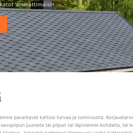
katot ammattimaisin
ä
mme parantavat kattosi turvaa ja toimivuutta. Korjaustarve 
upiipun juuresta tai piipun tai läpiviennin kohdalta, tai k
tiivistys. Joissakin kohteissa tilanne voi vaatia kattaviaki