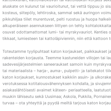
aluskate on kulunut tai vaurioitunut, tai vettä tippuu jo s
kosteus, siitepöly, lehtiroska, sammal sekä auringon voima
pikkuhiljaa tiilet murentuvat, pelti ruostuu ja huopa halke
alkuperäiseen asennukseen liittyen on tehty kohtalokkaita 
osuvat odottamattomat lumi- tai myrskyvauriot. Kenties ong
tikkaat, lumiesteen tai kattoläpiviennin, niin että kattoon tu
Toteutamme tyylipuhtaat katon korjaukset, paikkaukset ja 
rakenteiden korjausta. Teemme kastuneiden villojen tai l
sadevesijärjestelmien saneeraukset samoin kuin myrskyvau
tai materiaalista – harja-, auma-, pulpetti- ja taitekatot 
katon korjaukset, kunnostukset kaikkiin asuin- ja ulkorak
verotuksessa kotitalousvähennyksen kohdalla, ja sivujem
asiakaslähtöisesti avaimet käteen- periaatteella, laatutuo
muukin lähiseutu sekä Uusimaa; Askola, Pukkila, Pornainen,
turvaa – ota yhteyttä ja pyydä meiltä tarjous katon korja