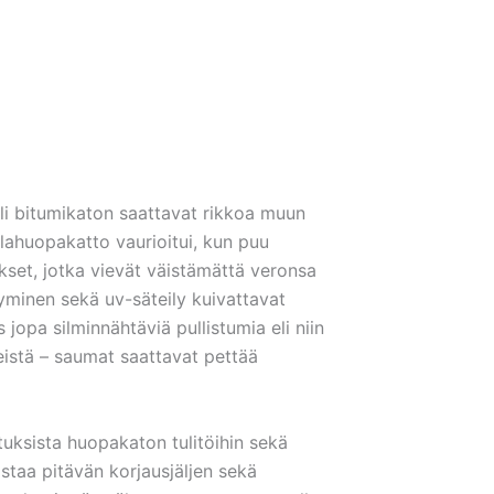
li bitumikaton saattavat rikkoa muun
alahuopakatto vaurioitui, kun puu
kset, jotka vievät väistämättä veronsa
yminen sekä uv-säteily kuivattavat
jopa silminnähtäviä pullistumia eli niin
neistä – saumat saattavat pettää
uksista huopakaton tulitöihin sekä
taa pitävän korjausjäljen sekä