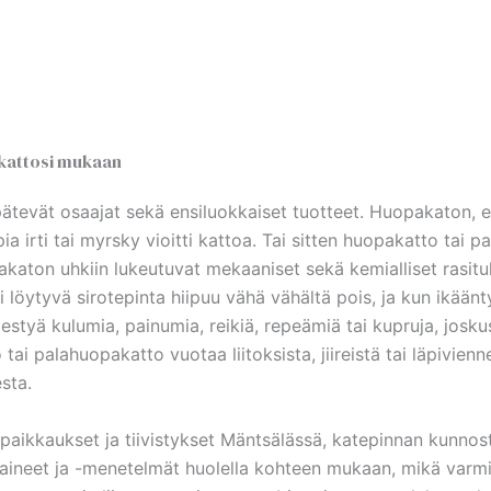
kattosi mukaan
ätevät osaajat sekä ensiluokkaiset tuotteet. Huopakaton, e
 irti tai myrsky vioitti kattoa. Tai sitten huopakatto tai p
akaton uhkiin lukeutuvat mekaaniset sekä kemialliset rasitu
löytyvä sirotepinta hiipuu vähä vähältä pois, ja kun ikäänt
tyä kulumia, painumia, reikiä, repeämiä tai kupruja, joskus 
ai palahuopakatto vuotaa liitoksista, jiireistä tai läpivien
sta.
aikkaukset ja tiivistykset Mäntsälässä, katepinnan kunnost
aineet ja -menetelmät huolella kohteen mukaan, mikä varmis