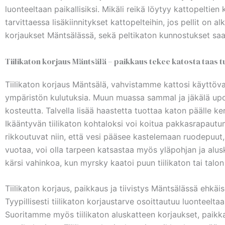
luonteeltaan paikallisiksi. Mikäli reikä löytyy kattopeltie
tarvittaessa lisäkiinnitykset kattopelteihin, jos pellit on
korjaukset Mäntsälässä, sekä peltikaton kunnostukset saar
Tiilikaton korjaus Mäntsälä – paikkaus tekee katosta taas tu
Tiilikaton korjaus Mäntsälä, vahvistamme kattosi käyttöva
ympäristön kulutuksia. Muun muassa sammal ja jäkälä upot
kosteutta. Talvella lisää haastetta tuottaa katon päälle k
Ikääntyvän tiilikaton kohtaloksi voi koitua pakkasrapautum
rikkoutuvat niin, että vesi pääsee kastelemaan ruodepuut, j
vuotaa, voi olla tarpeen katsastaa myös yläpohjan ja aluska
kärsi vahinkoa, kun myrsky kaatoi puun tiilikaton tai talon pää
Tiilikaton korjaus, paikkaus ja tiivistys Mäntsälässä ehkä
Tyypillisesti tiilikaton korjaustarve osoittautuu luonteeltaa
Suoritamme myös tiilikaton aluskatteen korjaukset, paikk