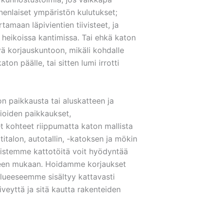
onenlaiset ympäristön kulutukset;
amaan läpivientien tiivisteet, ja
n heikoissa kantimissa. Tai ehkä katon
yä korjauskuntoon, mikäli kohdalle
n päälle, tai sitten lumi irrotti
n paikkausta tai aluskatteen ja
ioiden paikkaukset,
t kohteet riippumatta katon mallista
titalon, autotallin, -katoksen ja mökin
laistemme kattotöitä voit hyödyntää
rpeen mukaan. Hoidamme korjaukset
ialueeseemme sisältyy kattavasti
iveyttä ja sitä kautta rakenteiden