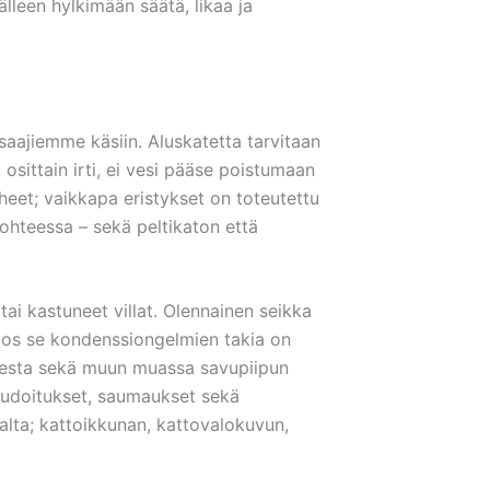
älleen hylkimään säätä, likaa ja
osaajiemme käsiin. Aluskatetta tarvitaan
osittain irti, ei vesi pääse poistumaan
heet; vaikkapa eristykset on toteutettu
kohteessa – sekä peltikaton että
ai kastuneet villat. Olennainen seikka
 jos se kondenssiongelmien takia on
tteesta sekä muun muassa savupiipun
audoitukset, saumaukset sekä
dalta; kattoikkunan, kattovalokuvun,