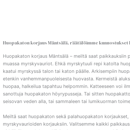
Huopakaton korjaus Mäntsälä, räätälöimme kunnostukset 
Huopakaton korjaus Mäntsälä – meiltä saat paikkauksiin p
muassa myrskyvauriot. Ehkä myrskytuuli repi katolta huopia
kaatui myrskyssä talon tai katon päälle. Arkisempiin huop
etenkin vanhemmanpuoleisesta huovasta. Kermeistä aluksi 
huopaa, halkeilua tapahtuu helpommin. Katteeseen voi ilmes
sanottuja huopakaton höyrypusseja. Tai sitten huopakatto t
seisovan veden alla, tai sammaleen tai lumikuorman toime
Meiltä saat huopakaton sekä palahuopakaton korjaukset, p
myrskyvaurioiden korjauksiin. Valitsemme kaikki paikkaus