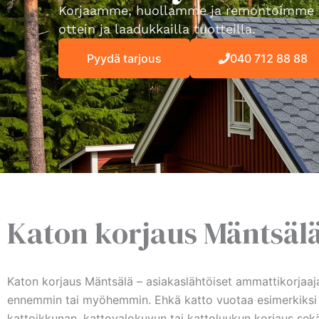
Korjaamme, huollamme ja remontoimme 
ottein ja laadukkailla tuotteilla.
Pyydä tarjous
040 712 88 88
Katon korjaus Mäntsäl
Katon korjaus Mäntsälä – asiakaslähtöiset ammattikorjaaja
ennemmin tai myöhemmin. Ehkä katto vuotaa esimerkiksi sav
kattoikkunan, kattovalokuvun tai kattoluukun korjaus sekä 