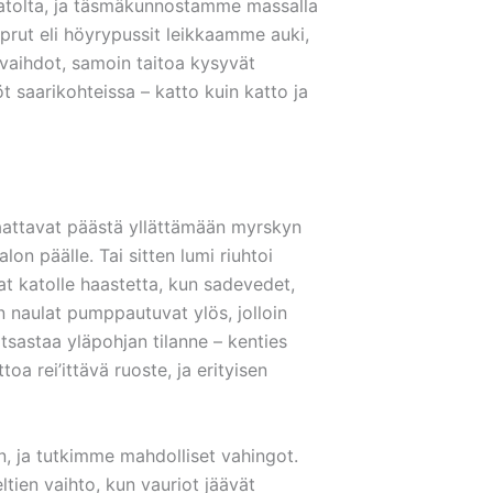
katolta, ja täsmäkunnostamme massalla
prut eli höyrypussit leikkaamme auki,
vaihdot, samoin taitoa kysyvät
 saarikohteissa – katto kuin katto ja
saattavat päästä yllättämään myrskyn
alon päälle. Tai sitten lumi riuhtoi
avat katolle haastetta, kun sadevedet,
on naulat pumppautuvat ylös, jolloin
katsastaa yläpohjan tilanne – kenties
oa rei’ittävä ruoste, ja erityisen
in, ja tutkimme mahdolliset vahingot.
tien vaihto, kun vauriot jäävät