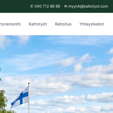
✆
040 712 88 88
✉
myynti@kattotyot.com
ttoremontti
Kattotyöt
Rahoitus
Yhteystiedot