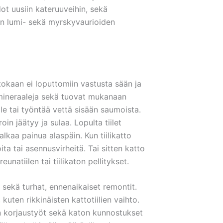
dot uusiin kateruuveihin, sekä
aton lumi- sekä myrskyvaurioiden
tokaan ei loputtomiin vastusta sään ja
 mineraaleja sekä tuovat mukanaan
lle tai työntää vettä sisään saumoista.
n jäätyy ja sulaa. Lopulta tiilet
lkaa painua alaspäin. Kun tiilikatto
ta tai asennusvirheitä. Tai sitten katto
eunatiilen tai tiilikaton pellitykset.
 sekä turhat, ennenaikaiset remontit.
 kuten rikkinäisten kattotiilien vaihto.
n korjaustyöt sekä katon kunnostukset