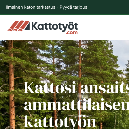
Siirry
Ilmainen katon tarkastus - Pyydä tarjous
sisältöön
Kattosi ansait
ammattilaise
kattotyön