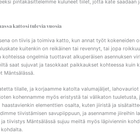
eksi pintakäsittelemme kuluneet tiilet, jotta kate saadaan j
assa kattosi tulevia vuosia
ksena on tiivis ja toimiva katto, kun annat työt kokeneiden 
skate kuitenkin on reikäinen tai revennyt, tai jopa roikkuu 
sa kohteissa ongelmia tuottavat alkuperäisen asennuksen vir
eiltä saat sujuvat ja tasokkaat paikkaukset kohteessa kuin 
set Mäntsälässä.
ta tilalle, ja korjaamme katolta valumajäljet, lahovauriot t
 joten kohennamme myös eristystä tai välikaton tuuletusta,
aastavienkin elementtien osalta, kuten jiiristä ja sisätai
dimme tiivistämisen savupiippuun, ja asennamme jiireihin l
s ja tiivistys Mäntsälässä sujuu meiltä myös läpiviennin koh
 kohdalta.