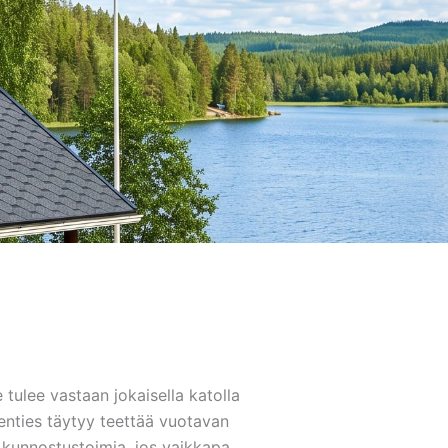
tulee vastaan jokaisella katolla
enties täytyy teettää vuotavan
n kunnostustoimia, jos vaikkapa