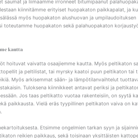
eet saumat ja liimaamme irronneet bitumipaanut palahuopa
estaan kiinnitämme erityiset huopakaton paikkapalat, ja ku
tsälässä myös huopakaton alushuovan ja umpilaudoituksen 
äksi toteutamme huopakaton sekä palahuopakaton korjaustyöt
mme kautta
työt hoituvat vaivatta osaajiemme kautta. Myös peltikaton 
opellit ja peltilistat, tai myrsky kaatoi puun peltikaton tai t
uli reikiä. Myös arkisemmat sään- ja lämpötilanvaihtelut tuott
stakaisin. Tuloksena kiinnikkeet antavat periksi ja peltikat
a tiessään. Jos taas peltikatto vuotaa rakenteisiin, on syytä 
ekä paikkausta. Vielä eräs tyypillinen peltikaton vaiva on katt
.
annekartoituksesta. Etsimme ongelmien tarkan syyn ja sijainn
katon reikien paikkaus, sekä toisinaan yksittäisten kattopel