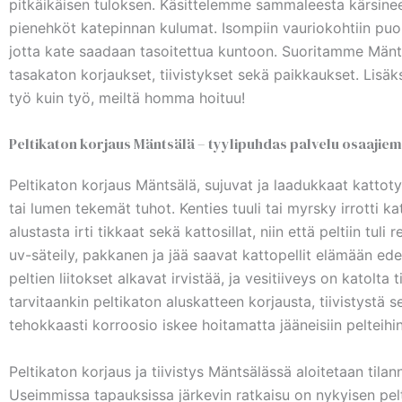
pitkäikäisen tuloksen. Käsittelemme sammaleesta kärsin
pienehköt katepinnan kulumat. Isompiin vauriokohtiin puol
jotta kate saadaan tasoitettua kuntoon. Suoritamme Män
tasakaton korjaukset, tiivistykset sekä paikkaukset. Lis
työ kuin työ, meiltä homma hoituu!
Peltikaton korjaus Mäntsälä – tyylipuhdas palvelu osaajie
Peltikaton korjaus Mäntsälä, sujuvat ja laadukkaat katto
tai lumen tekemät tuhot. Kenties tuuli tai myrsky irrotti katt
alustasta irti tikkaat sekä kattosillat, niin että peltiin t
uv-säteily, pakkanen ja jää saavat kattopellit elämään ede
peltien liitokset alkavat irvistää, ja vesitiiveys on katolt
tarvitaankin peltikaton aluskatteen korjausta, tiivistystä s
tehokkaasti korroosio iskee hoitamatta jääneisiin pelteihin
Peltikaton korjaus ja tiivistys Mäntsälässä aloitetaan til
Useimmissa tapauksissa järkevin ratkaisu on nykyisen pelti