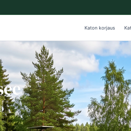
Katon korjaus
Ka
see
n