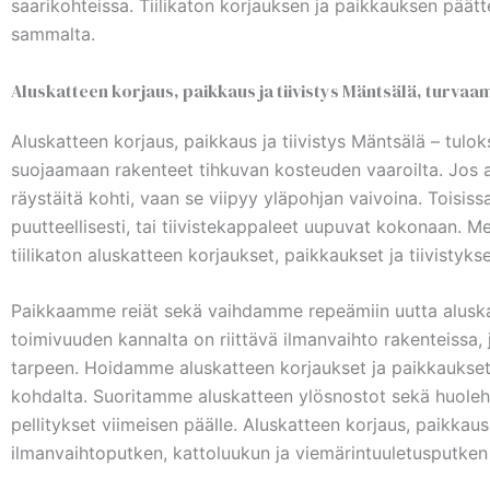
saarikohteissa. Tiilikaton korjauksen ja paikkauksen päätte
sammalta.
Aluskatteen korjaus, paikkaus ja tiivistys Mäntsälä, turvaam
Aluskatteen korjaus, paikkaus ja tiivistys Mäntsälä – tulo
suojaamaan rakenteet tihkuvan kosteuden vaaroilta. Jos alu
räystäitä kohti, vaan se viipyy yläpohjan vaivoina. Toisis
puutteellisesti, tai tiivistekappaleet uupuvat kokonaan. M
tiilikaton aluskatteen korjaukset, paikkaukset ja tiivistyk
Paikkaamme reiät sekä vaihdamme repeämiin uutta aluskatet
toimivuuden kannalta on riittävä ilmanvaihto rakenteissa,
tarpeen. Hoidamme aluskatteen korjaukset ja paikkaukset h
kohdalta. Suoritamme aluskatteen ylösnostot sekä huoleh
pellitykset viimeisen päälle. Aluskatteen korjaus, paikkau
ilmanvaihtoputken, kattoluukun ja viemärintuuletusputken