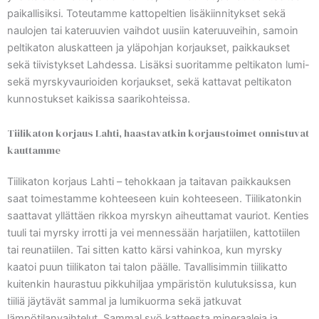
paikallisiksi. Toteutamme kattopeltien lisäkiinnitykset sekä
naulojen tai kateruuvien vaihdot uusiin kateruuveihin, samoin
peltikaton aluskatteen ja yläpohjan korjaukset, paikkaukset
sekä tiivistykset Lahdessa. Lisäksi suoritamme peltikaton lumi-
sekä myrskyvaurioiden korjaukset, sekä kattavat peltikaton
kunnostukset kaikissa saarikohteissa.
Tiilikaton korjaus Lahti, haastavatkin korjaustoimet onnistuvat
kauttamme
Tiilikaton korjaus Lahti – tehokkaan ja taitavan paikkauksen
saat toimestamme kohteeseen kuin kohteeseen. Tiilikatonkin
saattavat yllättäen rikkoa myrskyn aiheuttamat vauriot. Kenties
tuuli tai myrsky irrotti ja vei mennessään harjatiilen, kattotiilen
tai reunatiilen. Tai sitten katto kärsi vahinkoa, kun myrsky
kaatoi puun tiilikaton tai talon päälle. Tavallisimmin tiilikatto
kuitenkin haurastuu pikkuhiljaa ympäristön kulutuksissa, kun
tiiliä jäytävät sammal ja lumikuorma sekä jatkuvat
lämpötilanvaihtelut. Sammal syö katteesta mineraaleja ja