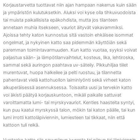
Korjaustarvetta tuottavat niin ajan hampaan nakerrus kuin sään
ja ympäristön kulutuksetkin. Aluksi voi kyse olla tihkuvuodoista
tai muista paikallisista epäkohdista, mutta jos tilanteen
annetaan muhia itsekseen, vauriot äityvät vakavammiksi.
Ajoissa tehty katon kunnostus sitä vastoin ehkäisee isommat
ongelmat, ja nykyinen katto saa pidemmän käyttöiän sekä
paremman toimintavarmuuden. Kun katto vuotaa, syyksi voivat
paljastua sään- ja lämpötilanvaihtelut, kosteus, lika, lehtiroska,
sammal sekä auringon paahtava uv-säteily. Pikkuhiljaa tiilet
murentuvat, huopa halkeilee ja pelti ruostuu, ja tilannetta
pahentavat vielä kattohuollon laiminlyönti sekä virheet katon
alkuperäisessä asennuksessa. Toisaalta uusi ja tervekin katto
voi äkisti päätyä korjauskuntoon, mikäli paikalle sattuvat
varoittamatta lumi- tai myrskyvauriot. Kenties haasteita syntyi,
kun puu kaatui myrskyssä talon, mökin tai katon päälle, tai kun
lumi irrotti kattoläpiviennin, lumiesteen tai tikkaat, niin että
kattoon tuli reikä.
Vuotaako katto siis savupiipun juuresta tai piipun tai läpiviennin