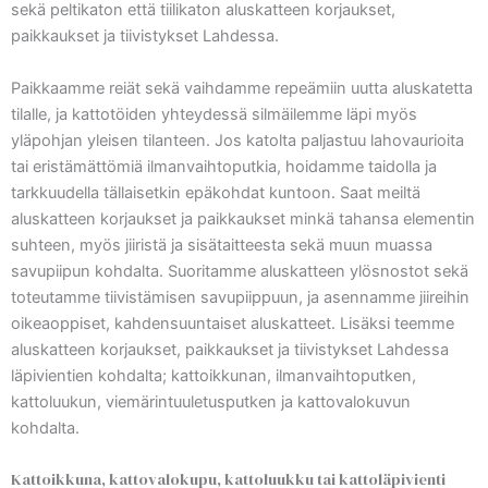
sekä peltikaton että tiilikaton aluskatteen korjaukset,
paikkaukset ja tiivistykset Lahdessa.
Paikkaamme reiät sekä vaihdamme repeämiin uutta aluskatetta
tilalle, ja kattotöiden yhteydessä silmäilemme läpi myös
yläpohjan yleisen tilanteen. Jos katolta paljastuu lahovaurioita
tai eristämättömiä ilmanvaihtoputkia, hoidamme taidolla ja
tarkkuudella tällaisetkin epäkohdat kuntoon. Saat meiltä
aluskatteen korjaukset ja paikkaukset minkä tahansa elementin
suhteen, myös jiiristä ja sisätaitteesta sekä muun muassa
savupiipun kohdalta. Suoritamme aluskatteen ylösnostot sekä
toteutamme tiivistämisen savupiippuun, ja asennamme jiireihin
oikeaoppiset, kahdensuuntaiset aluskatteet. Lisäksi teemme
aluskatteen korjaukset, paikkaukset ja tiivistykset Lahdessa
läpivientien kohdalta; kattoikkunan, ilmanvaihtoputken,
kattoluukun, viemärintuuletusputken ja kattovalokuvun
kohdalta.
Kattoikkuna, kattovalokupu, kattoluukku tai kattoläpivienti