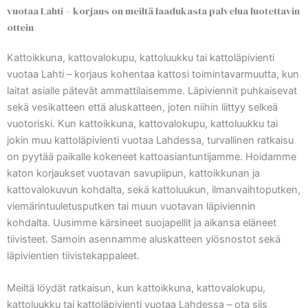
vuotaa Lahti – korjaus on meiltä laadukasta palvelua luotettavin
ottein
Kattoikkuna, kattovalokupu, kattoluukku tai kattoläpivienti
vuotaa Lahti – korjaus kohentaa kattosi toimintavarmuutta, kun
laitat asialle pätevät ammattilaisemme. Läpiviennit puhkaisevat
sekä vesikatteen että aluskatteen, joten niihin liittyy selkeä
vuotoriski. Kun kattoikkuna, kattovalokupu, kattoluukku tai
jokin muu kattoläpivienti vuotaa Lahdessa, turvallinen ratkaisu
on pyytää paikalle kokeneet kattoasiantuntijamme. Hoidamme
katon korjaukset vuotavan savupiipun, kattoikkunan ja
kattovalokuvun kohdalta, sekä kattoluukun, ilmanvaihtoputken,
viemärintuuletusputken tai muun vuotavan läpiviennin
kohdalta. Uusimme kärsineet suojapellit ja aikansa eläneet
tiivisteet. Samoin asennamme aluskatteen ylösnostot sekä
läpivientien tiivistekappaleet.
Meiltä löydät ratkaisun, kun kattoikkuna, kattovalokupu,
kattoluukku tai kattoläpivienti vuotaa Lahdessa – ota siis