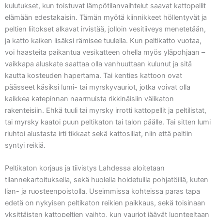
kulutukset, kun toistuvat lämpötilanvaihtelut saavat kattopellit
elämään edestakaisin. Tämän myötä kiinnikkeet höllentyvät ja
peltien liitokset alkavat irvistää, jolloin vesitiiveys menetetään,
ja katto kaiken lisäksi rämisee tuulella. Kun peltikatto vuotaa,
voi haasteita paikantua vesikatteen ohella myös yläpohjaan –
vaikkapa aluskate saattaa olla vanhuuttaan kulunut ja sitä
kautta kosteuden hapertama. Tai kenties kattoon ovat
päässeet käsiksi lumi- tai myrskyvauriot, jotka voivat olla
kaikkea katepinnan naarmuista rikkinäisiin välikaton
rakenteisiin. Ehkä tuuli tai myrsky irrotti kattopellit ja peltilistat,
tai myrsky kaatoi puun peltikaton tai talon päälle. Tai sitten lumi
riuhtoi alustasta irti tikkaat sekä kattosillat, niin että peltiin
syntyi reikiä.
Peltikaton korjaus ja tiivistys Lahdessa aloitetaan
tilannekartoituksella, sekä huolella hoidetuilla pohjatöillä, kuten
lian- ja ruosteenpoistolla. Useimmissa kohteissa paras tapa
edetä on nykyisen peltikaton reikien paikkaus, sekä toisinaan
yksittäisten kattopeltien vaihto, kun vauriot jäävät luonteeltaan