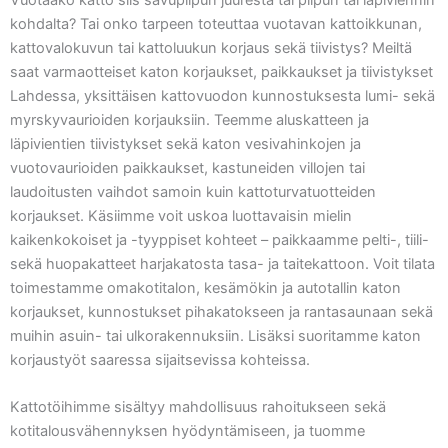
kohdalta? Tai onko tarpeen toteuttaa vuotavan kattoikkunan,
kattovalokuvun tai kattoluukun korjaus sekä tiivistys? Meiltä
saat varmaotteiset katon korjaukset, paikkaukset ja tiivistykset
Lahdessa, yksittäisen kattovuodon kunnostuksesta lumi- sekä
myrskyvaurioiden korjauksiin. Teemme aluskatteen ja
läpivientien tiivistykset sekä katon vesivahinkojen ja
vuotovaurioiden paikkaukset, kastuneiden villojen tai
laudoitusten vaihdot samoin kuin kattoturvatuotteiden
korjaukset. Käsiimme voit uskoa luottavaisin mielin
kaikenkokoiset ja -tyyppiset kohteet – paikkaamme pelti-, tiili-
sekä huopakatteet harjakatosta tasa- ja taitekattoon. Voit tilata
toimestamme omakotitalon, kesämökin ja autotallin katon
korjaukset, kunnostukset pihakatokseen ja rantasaunaan sekä
muihin asuin- tai ulkorakennuksiin. Lisäksi suoritamme katon
korjaustyöt saaressa sijaitsevissa kohteissa.
Kattotöihimme sisältyy mahdollisuus rahoitukseen sekä
kotitalousvähennyksen hyödyntämiseen, ja tuomme