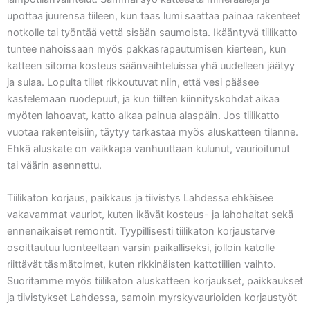
upottaa juurensa tiileen, kun taas lumi saattaa painaa rakenteet
notkolle tai työntää vettä sisään saumoista. Ikääntyvä tiilikatto
tuntee nahoissaan myös pakkasrapautumisen kierteen, kun
katteen sitoma kosteus säänvaihteluissa yhä uudelleen jäätyy
ja sulaa. Lopulta tiilet rikkoutuvat niin, että vesi pääsee
kastelemaan ruodepuut, ja kun tiilten kiinnityskohdat aikaa
myöten lahoavat, katto alkaa painua alaspäin. Jos tiilikatto
vuotaa rakenteisiin, täytyy tarkastaa myös aluskatteen tilanne.
Ehkä aluskate on vaikkapa vanhuuttaan kulunut, vaurioitunut
tai väärin asennettu.
Tiilikaton korjaus, paikkaus ja tiivistys Lahdessa ehkäisee
vakavammat vauriot, kuten ikävät kosteus- ja lahohaitat sekä
ennenaikaiset remontit. Tyypillisesti tiilikaton korjaustarve
osoittautuu luonteeltaan varsin paikalliseksi, jolloin katolle
riittävät täsmätoimet, kuten rikkinäisten kattotiilien vaihto.
Suoritamme myös tiilikaton aluskatteen korjaukset, paikkaukset
ja tiivistykset Lahdessa, samoin myrskyvaurioiden korjaustyöt