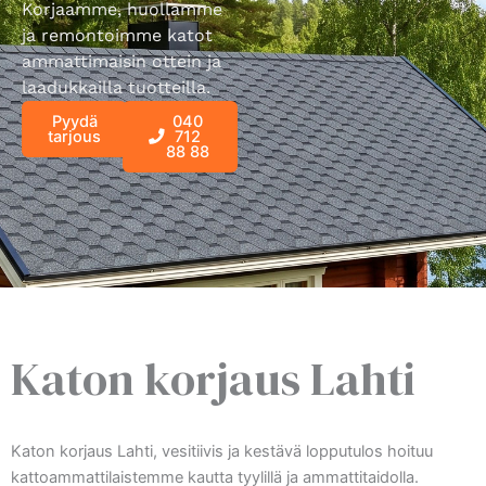
Korjaamme, huollamme
ja remontoimme katot
ammattimaisin ottein ja
laadukkailla tuotteilla.
Pyydä
040
tarjous
712
88 88
Katon korjaus Lahti
Katon korjaus Lahti, vesitiivis ja kestävä lopputulos hoituu
kattoammattilaistemme kautta tyylillä ja ammattitaidolla.