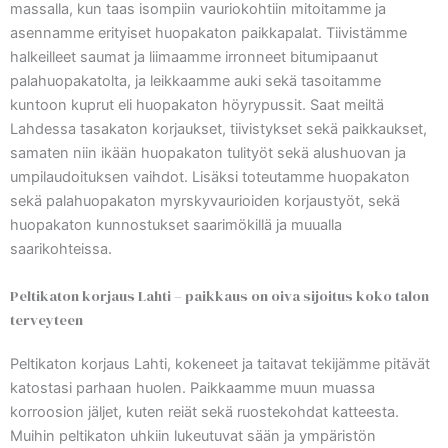
massalla, kun taas isompiin vauriokohtiin mitoitamme ja
asennamme erityiset huopakaton paikkapalat. Tiivistämme
halkeilleet saumat ja liimaamme irronneet bitumipaanut
palahuopakatolta, ja leikkaamme auki sekä tasoitamme
kuntoon kuprut eli huopakaton höyrypussit. Saat meiltä
Lahdessa tasakaton korjaukset, tiivistykset sekä paikkaukset,
samaten niin ikään huopakaton tulityöt sekä alushuovan ja
umpilaudoituksen vaihdot. Lisäksi toteutamme huopakaton
sekä palahuopakaton myrskyvaurioiden korjaustyöt, sekä
huopakaton kunnostukset saarimökillä ja muualla
saarikohteissa.
Peltikaton korjaus Lahti – paikkaus on oiva sijoitus koko talon
terveyteen
Peltikaton korjaus Lahti, kokeneet ja taitavat tekijämme pitävät
katostasi parhaan huolen. Paikkaamme muun muassa
korroosion jäljet, kuten reiät sekä ruostekohdat katteesta.
Muihin peltikaton uhkiin lukeutuvat sään ja ympäristön