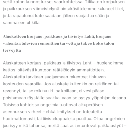
sekä katon kunnostukset saarikohteissa. Tiilikaton korjauksen
ja paikkauksen viiimeistelynä pintakäsittelemme kuluneet tiilet,
jotta rapautunut kate saadaan jälleen suojattua sään ja
sammaleen uhkilta.
Aluskatteen korjaus, paikkaus ja tiivistys Lahti, korjaus
vähentää tulevien remonttien tarvetta ja tukee koko talon
terveyttä
Aluskatteen korjaus, paikkaus ja tiivistys Lahti – huolehdimme
kattosi pitävästi kuntoon räätälöidyin ammattiottein.
Aluskatetta tarvitaan suojaamaan rakenteet tihkuvan
kosteuden vaaroilta. Jos aluskate kuitenkin on reikäinen tai
revennyt, tai se roikkuu irti paikoiltaan, ei vesi pääse
poistumaan räystäille saakka, vaan se pysyy yläpohjan riesana.
Toisissa kohteissa ongelmia tuottavat alkuperäisen
asennuksen virheet – ehkä limitykset on toteutettu
huolimattomasti, tai tiivistekappaleita puuttuu. Olipa ongelmien
juurisyy mikä tahansa, meiltä saat asiantuntevat paikkaustyöt –