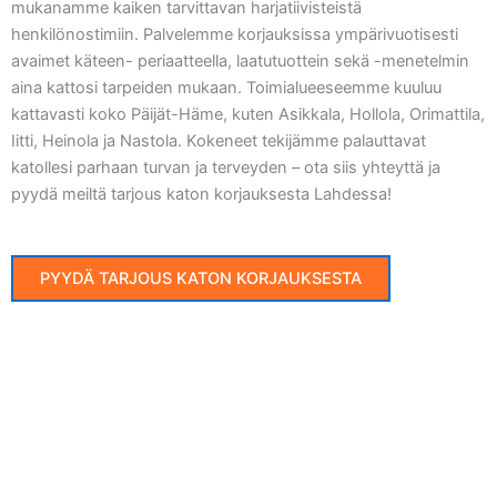
mukanamme kaiken tarvittavan harjatiivisteistä
henkilönostimiin. Palvelemme korjauksissa ympärivuotisesti
avaimet käteen- periaatteella, laatutuottein sekä -menetelmin
aina kattosi tarpeiden mukaan. Toimialueeseemme kuuluu
kattavasti koko Päijät-Häme, kuten Asikkala, Hollola, Orimattila,
Iitti, Heinola ja Nastola. Kokeneet tekijämme palauttavat
katollesi parhaan turvan ja terveyden – ota siis yhteyttä ja
pyydä meiltä tarjous katon korjauksesta Lahdessa!
PYYDÄ TARJOUS KATON KORJAUKSESTA