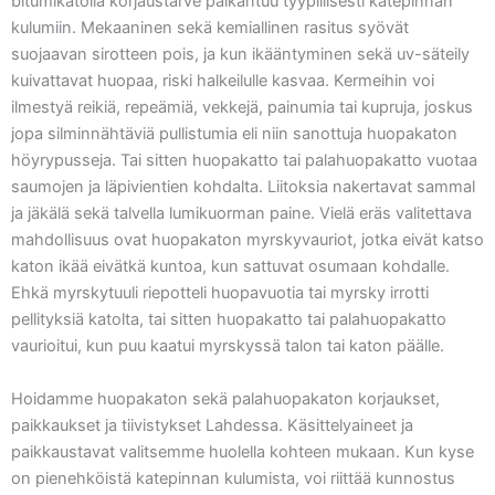
bitumikatolla korjaustarve paikantuu tyypillisesti katepinnan
kulumiin. Mekaaninen sekä kemiallinen rasitus syövät
suojaavan sirotteen pois, ja kun ikääntyminen sekä uv-säteily
kuivattavat huopaa, riski halkeilulle kasvaa. Kermeihin voi
ilmestyä reikiä, repeämiä, vekkejä, painumia tai kupruja, joskus
jopa silminnähtäviä pullistumia eli niin sanottuja huopakaton
höyrypusseja. Tai sitten huopakatto tai palahuopakatto vuotaa
saumojen ja läpivientien kohdalta. Liitoksia nakertavat sammal
ja jäkälä sekä talvella lumikuorman paine. Vielä eräs valitettava
mahdollisuus ovat huopakaton myrskyvauriot, jotka eivät katso
katon ikää eivätkä kuntoa, kun sattuvat osumaan kohdalle.
Ehkä myrskytuuli riepotteli huopavuotia tai myrsky irrotti
pellityksiä katolta, tai sitten huopakatto tai palahuopakatto
vaurioitui, kun puu kaatui myrskyssä talon tai katon päälle.
Hoidamme huopakaton sekä palahuopakaton korjaukset,
paikkaukset ja tiivistykset Lahdessa. Käsittelyaineet ja
paikkaustavat valitsemme huolella kohteen mukaan. Kun kyse
on pienehköistä katepinnan kulumista, voi riittää kunnostus