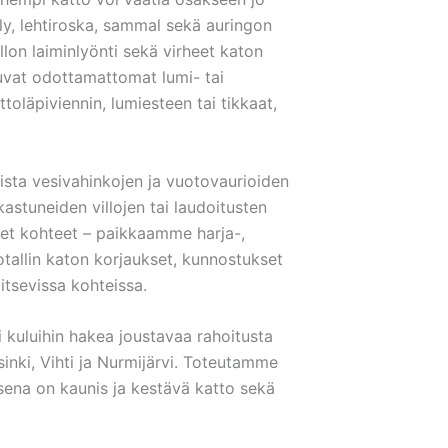
ly, lehtiroska, sammal sekä auringon
ollon laiminlyönti sekä virheet katon
suvat odottamattomat lumi- tai
toläpiviennin, lumiesteen tai tikkaat,
ista vesivahinkojen ja vuotovaurioiden
astuneiden villojen tai laudoitusten
set kohteet – paikkaamme harja-,
otallin katon korjaukset, kunnostukset
itsevissa kohteissa.
kuluihin hakea joustavaa rahoitusta
nki, Vihti ja Nurmijärvi. Toteutamme
oksena on kaunis ja kestävä katto sekä