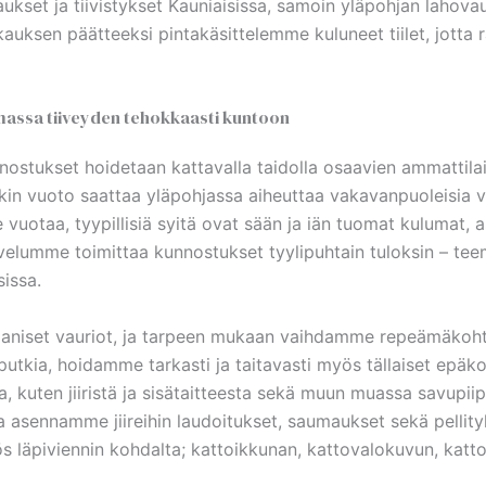
ukset ja tiivistykset Kauniaisissa, samoin yläpohjan lahov
kauksen päätteeksi pintakäsittelemme kuluneet tiilet, jotta
amassa tiiveyden tehokkaasti kuntoon
unnostukset hoidetaan kattavalla taidolla osaavien ammattil
kin vuoto saattaa yläpohjassa aiheuttaa vakavanpuoleisia v
 vuotaa, tyypillisiä syitä ovat sään ja iän tuomat kulumat, a
lvelumme toimittaa kunnostukset tyylipuhtain tuloksin – tee
sissa.
niset vauriot, ja tarpeen mukaan vaihdamme repeämäkohtiin 
oputkia, hoidamme tarkasti ja taitavasti myös tällaiset epä
a, kuten jiiristä ja sisätaitteesta sekä muun muassa savupi
 asennamme jiireihin laudoitukset, saumaukset sekä pellity
yös läpiviennin kohdalta; kattoikkunan, kattovalokuvun, katt