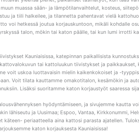
muun muassa sään- ja lämpötilanvaihtelut, kosteus, siitepö
uu ja tiili halkeilee, ja tilannetta pahentavat vielä kattohu
atto voi hetkessä joutua korjauskuntoon, mikäli kohdalle o
kyssä talon, mökin tai katon päälle, tai kun lumi irrotti kat
vistykset Kauniaisissa, katepinnan paikallisista kunnostuks
ttovalokuvun tai kattoluukun tiivistykset ja paikkaukset, k
e voit uskoa luottavaisin mielin kaikenkokoiset ja -tyyppi
uopaan. Voit tilata kauttamme omakotitalon, kesämökin ja aut
nuksiin. Lisäksi suoritamme katon korjaustyöt saaressa sija
talousvähennyksen hyödyntämiseen, ja sivujemme kautta voi 
n lähiseutu ja Uusimaa; Espoo, Vantaa, Kirkkonummi, Helsi
et käteen- periaatteella aina kattosi parasta ajatellen. Tul
 tarjouksemme katon korjauksesta Kauniaisissa!