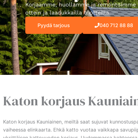
Korjaamme, huollamme ja remontoimme 
ottein ja laadukkailla tuotteilla.
Pyydä tarjous
040 712 88 88
Katon korjaus Kauniai
Katon korjaus Kauniainen, meiltä saat sujuvat kunnostuspal
vaiheessa elinkaarta. Ehkä katto vuotaa vaikkapa savupiipun
yksittäisen kattovuodon korjaus. Uudemmassa kohteessa ri