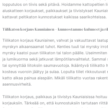
lopputulos on tiivis sekä pitävä. Hoidamme kattopeltien li
aluskatteen korjaukset, paikkaukset ja tiivistykset Kauni
kattavat peltikaton kunnostukset kaikissa saarikohteissa.
Tiilikaton korjaus Kauniainen – kunnostamme kuluneet ja ri
Tiilikaton korjaus Kauniainen, vahvat ja vakuuttavat laatup
myrskyn aikaansaamat tuhot. Kenties tuuli tai myrsky irrotti
myrsky kaatoi puun tiilikaton tai talon päälle. Useimmite
ja lumikuorma sekä jatkuvat lämpötilanvaihtelut. Sammal s
tai synnyttää liitoksiin saumavuotoja. Ikääntyvä tiilika
kosteus vuoroin jäätyy ja sulaa. Lopulta tiilet rikkoutuvat
katto alkaa painua alaspäin. Mikäli tiilikatto vuotaa rakent
asennusvirheitä.
Tiilikaton korjaus, paikkaus ja tiivistys Kauniaisissa hoit
korjauksiin. Tärkeää on, että kunnostuksiin tartutaan ri