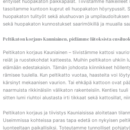
erityiset huopakaton paikkapalat. Tiivistämme halkeillee
tasoitamme kuntoon kuprut eli huopakaton höyrypussit. Saa
huopakaton tulityöt sekä alushuovan ja umpilaudoitukse
sekä huopakaton kunnostukset saarimökillä ja muualla saa
Peltikaton korjaus Kauniainen, pidämme liitoksista ensiluo
Peltikaton korjaus Kauniainen – tiivistämme kattosi vaur
reiät ja ruostekohdat katteesta. Muihin peltikaton uhkiin l
elämään edestakaisin. Tämän johdosta kiinnikkeet höllentyvät
rämisee tuulella. Kun peltikatto vuotaa, haasteita voi löyt
kärsinyt mekaanisen vaurion. Tai ehkäpä kattoon ovat pää
naarmuista rikkinäisiin välikaton rakenteisiin. Kenties tuuli 
sitten lumi riuhtoi alustasta irti tikkaat sekä kattosillat, nii
Peltikaton korjaus ja tiivistys Kauniaisissa aloitetaan til
Useimmissa kohteissa paras tapa edetä on nykyisen peltika
luonteeltaan paikallisiksi. Toteutamme tunnolliset pohjat