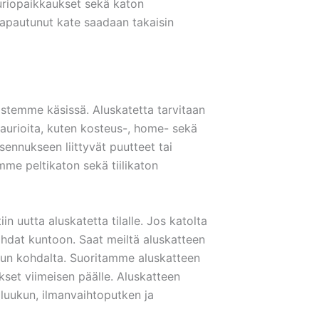
auriopaikkaukset sekä katon
 rapautunut kate saadaan takaisin
aistemme käsissä. Aluskatetta tarvitaan
aurioita, kuten kosteus-, home- sekä
sennukseen liittyvät puutteet tai
mme peltikaton sekä tiilikaton
uutta aluskatetta tilalle. Jos katolta
kohdat kuntoon. Saat meiltä aluskatteen
ipun kohdalta. Suoritamme aluskatteen
kset viimeisen päälle. Aluskatteen
oluukun, ilmanvaihtoputken ja