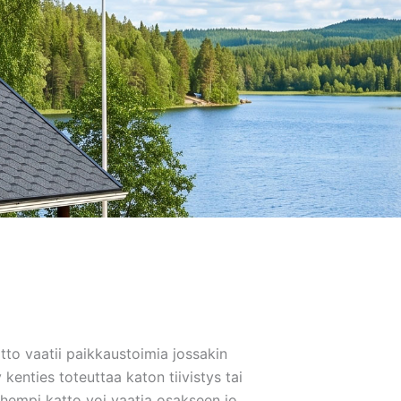
atto vaatii paikkaustoimia jossakin
 kenties toteuttaa katon tiivistys tai
nhempi katto voi vaatia osakseen jo