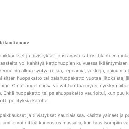
älki kauttamme
kkaukset ja tiivistykset joustavasti kattosi tilanteen muka
 Haasteita voi kehittyä kattohuopien kuivuessa ikääntymisen 
i. Kermeihin alkaa syntyä reikiä, repeämiä, vekkejä, painumia 
i sitten huopakatto tai palahuopakatto vuotaa liitoksista, jii
paine. Omat ongelmansa voivat tuottaa myös myrskyn aiheut
. Ehkä huopakatto tai palahuopakatto vaurioitui, kun puu ka
tti pellityksiä katolta.
kaukset ja tiivistykset Kauniaisissa. Käsittelyaineet ja p
ulumille voi riittää kunnostus massalla, kun taas isompiin