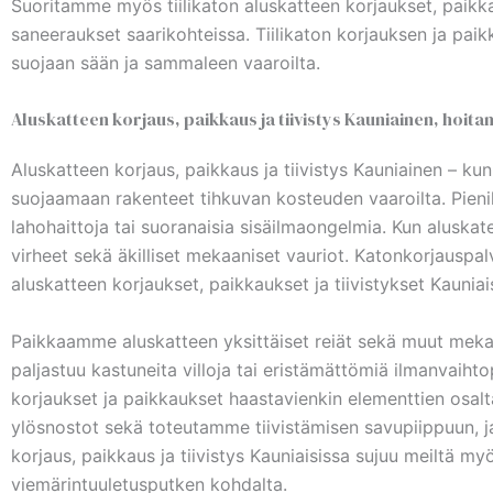
Suoritamme myös tiilikaton aluskatteen korjaukset, paikka
saneeraukset saarikohteissa. Tiilikaton korjauksen ja paik
suojaan sään ja sammaleen vaaroilta.
Aluskatteen korjaus, paikkaus ja tiivistys Kauniainen, hoit
Aluskatteen korjaus, paikkaus ja tiivistys Kauniainen – k
suojaamaan rakenteet tihkuvan kosteuden vaaroilta. Pieni
lahohaittoja tai suoranaisia sisäilmaongelmia. Kun aluskate
virheet sekä äkilliset mekaaniset vauriot. Katonkorjauspa
aluskatteen korjaukset, paikkaukset ja tiivistykset Kauniai
Paikkaamme aluskatteen yksittäiset reiät sekä muut mekaa
paljastuu kastuneita villoja tai eristämättömiä ilmanvaiht
korjaukset ja paikkaukset haastavienkin elementtien osalt
ylösnostot sekä toteutamme tiivistämisen savupiippuun, ja
korjaus, paikkaus ja tiivistys Kauniaisissa sujuu meiltä m
viemärintuuletusputken kohdalta.