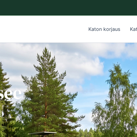
Katon korjaus
Ka
see
n