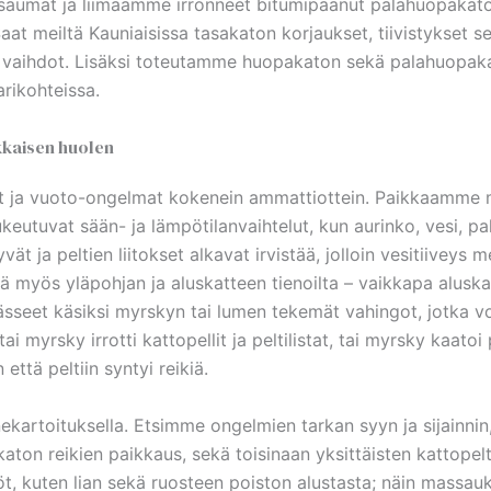
t saumat ja liimaamme irronneet bitumipaanut palahuopakato
t meiltä Kauniaisissa tasakaton korjaukset, tiivistykset s
n vaihdot. Lisäksi toteutamme huopakaton sekä palahuopak
rikohteissa.
kkaisen huolen
iot ja vuoto-ongelmat kokenein ammattiottein. Paikkaamme 
ukeutuvat sään- ja lämpötilanvaihtelut, kun aurinko, vesi, pa
 ja peltien liitokset alkavat irvistää, jolloin vesitiiveys m
yä myös yläpohjan ja aluskatteen tienoilta – vaikkapa aluska
sseet käsiksi myrskyn tai lumen tekemät vahingot, jotka vo
tai myrsky irrotti kattopellit ja peltilistat, tai myrsky kaatoi
n että peltiin syntyi reikiä.
annekartoituksella. Etsimme ongelmien tarkan syyn ja sijainni
ton reikien paikkaus, sekä toisinaan yksittäisten kattopelt
yöt, kuten lian sekä ruosteen poiston alustasta; näin massau