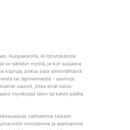
an. Huopakatolla, eli bitumikatolla
ja uv-säteilyn myötä, ja kun suojaava
tai kupruja, joskus jopa silminnähtäviä
reistä tai läpivienneistä – saumoja
tamat vauriot, jotka eivät katso
atui myrskyssä talon tai katon päälle.
aikkaustavat valitsemme tarkasti
 vauriokohtiin mitoitamme ja asennamme