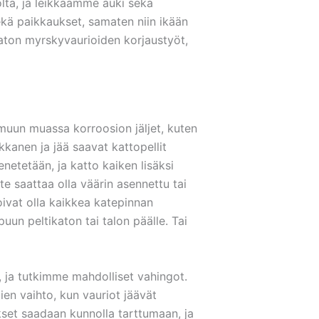
lta, ja leikkaamme auki sekä
ekä paikkaukset, samaten niin ikään
aton myrskyvaurioiden korjaustyöt,
muun muassa korroosion jäljet, kuten
kkanen ja jää saavat kattopellit
enetetään, ja katto kaiken lisäksi
te saattaa olla väärin asennettu tai
ivat olla kaikkea katepinnan
 puun peltikaton tai talon päälle. Tai
n, ja tutkimme mahdolliset vahingot.
ien vaihto, kun vauriot jäävät
kset saadaan kunnolla tarttumaan, ja