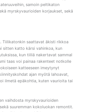
kateruuveihin, samoin peltikaton
 sekä myrskyvaurioiden korjaukset, sekä
 Tiilikatonkin saattavat äkisti rikkoa
ai sitten katto kärsi vahinkoa, kun
utuksissa, kun tiiliä nakertavat sammal
umi taas voi painaa rakenteet notkolle
huokoiseen katteeseen imeytynyt
n kiinnityskohdat ajan myötä lahoavat,
voi ilmetä epäkohtia, kuten vaurioita tai
ilien vaihdosta myrskyvaurioiden
ot sekä suuremman kokoluokan remontit.