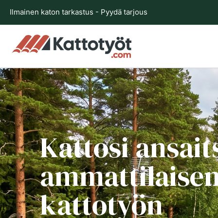
Siirry
Ilmainen katon tarkastus - Pyydä tarjous
sisältöön
Kattosi ansait
ammattilaise
kattotyön