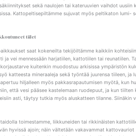
säkiinnitykset sekä naulojen tai kateruuvien vaihdot uusiin 
aisissa. Kattopeltisepiltämme sujuvat myös peltikaton lumi-
kkoutuneet tiilet
aikkaukset saat kokeneilta tekijöiltämme kaikkiin kohteisiin.
 ja vei mennessään harjatiilen, kattotiilen tai reunatiilen. T
n korjaustarve kuitenkin muodostuu arkisissa ympäristön kul
yö katteesta mineraaleja sekä työntää juurensa tiileen, ja l
tto hapertuu hiljalleen myös pakkasrapautumisen myötä, kun 
 niin, että vesi pääsee kastelemaan ruodepuut, ja kun tiilte
eisiin asti, täytyy tutkia myös aluskatteen tilanne. Siinäkin 
uu taidolla toimestamme, liikkuneiden tai rikkinäisten kattoti
ittävän hyvissä ajoin; näin vältetään vakavammat kattovauri