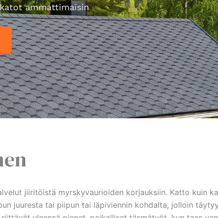
katot ammattimaisin
nen
velut jiiritöistä myrskyvaurioiden korjauksiin. Katto kuin k
 juuresta tai piipun tai läpiviennin kohdalta, jolloin täytyy
ittävät yleensä pienet, paikalliset täsmätyöt, kun taas va