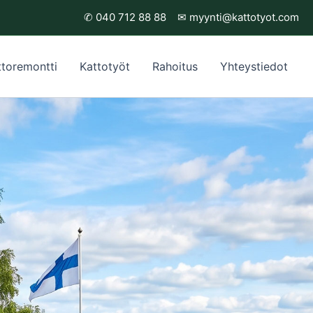
✆
040 712 88 88
✉
myynti@kattotyot.com
ttoremontti
Kattotyöt
Rahoitus
Yhteystiedot