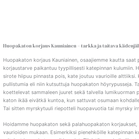
Huopakaton korjaus Kauniainen – tarkka ja taitava kädenj
Huopakaton korjaus Kauniainen, osaajiemme kautta saat pai
korjaustarve paikantuu tyypillisesti katepinnan kulumiin.
sirote hiipuu pinnasta pois, kate joutuu vaurioille alttiiks
pullistumia eli niin kutsuttuja huopakaton höyrypusseja. Ta
koettelevat sammaleen juuret sekä talvella lumikuorman 
katon ikää eivätkä kuntoa, kun sattuvat osumaan kohdalle
Tai sitten myrskytuuli riepotteli huopavuotia tai myrsky irro
Hoidamme huopakaton sekä palahuopakaton korjaukset, paik
vaurioiden mukaan. Esimerkiksi pienehköille katepinnan k