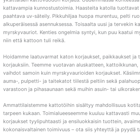
kattavampia kunnostustoimia. Haasteita katolla tuottavat 
paahtava uv-säteily. Pikkuhiljaa huopa murentuu, pelti ruost
alkuperäisessä asennuksessa. Toisaalta uusi ja tervekin k
myrskyvauriot. Kenties ongelmia syntyi, kun puu kaatui myrs
niin että kattoon tuli reikä.
Hoidamme laatuvarmat katon korjaukset, paikkaukset ja tii
korjauksiin. Teemme vuotavan aluskatteen, kattoikkunan, ka
vaihdot samoin kuin myrskyvaurioiden korjaukset. Käsiimm
auma-, pulpetti- ja taitekatot tiilestä peltiin sekä palah
varastoon ja pihasaunaan sekä muihin asuin- tai ulkoraken
Ammattilaistemme kattotöihin sisältyy mahdollisuus koti
tarpeen kukaan. Toimialueeseemme kuuluu kattavasti muuki
korjaukset tyylipuhtaasti ja ensiluokkaisin tuottein, avaim
kokonaisvaltainen toimivuus – ota siis yhteyttä ja pyydä