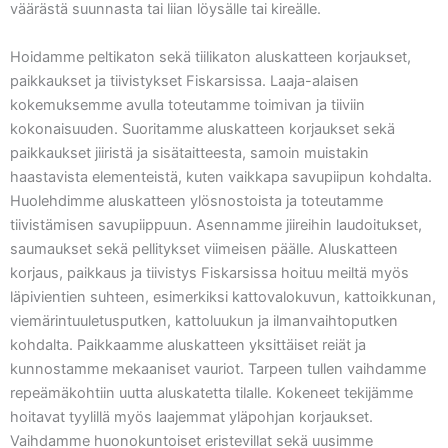
väärästä suunnasta tai liian löysälle tai kireälle.
Hoidamme peltikaton sekä tiilikaton aluskatteen korjaukset,
paikkaukset ja tiivistykset Fiskarsissa. Laaja-alaisen
kokemuksemme avulla toteutamme toimivan ja tiiviin
kokonaisuuden. Suoritamme aluskatteen korjaukset sekä
paikkaukset jiiristä ja sisätaitteesta, samoin muistakin
haastavista elementeistä, kuten vaikkapa savupiipun kohdalta.
Huolehdimme aluskatteen ylösnostoista ja toteutamme
tiivistämisen savupiippuun. Asennamme jiireihin laudoitukset,
saumaukset sekä pellitykset viimeisen päälle. Aluskatteen
korjaus, paikkaus ja tiivistys Fiskarsissa hoituu meiltä myös
läpivientien suhteen, esimerkiksi kattovalokuvun, kattoikkunan,
viemärintuuletusputken, kattoluukun ja ilmanvaihtoputken
kohdalta. Paikkaamme aluskatteen yksittäiset reiät ja
kunnostamme mekaaniset vauriot. Tarpeen tullen vaihdamme
repeämäkohtiin uutta aluskatetta tilalle. Kokeneet tekijämme
hoitavat tyylillä myös laajemmat yläpohjan korjaukset.
Vaihdamme huonokuntoiset eristevillat sekä uusimme