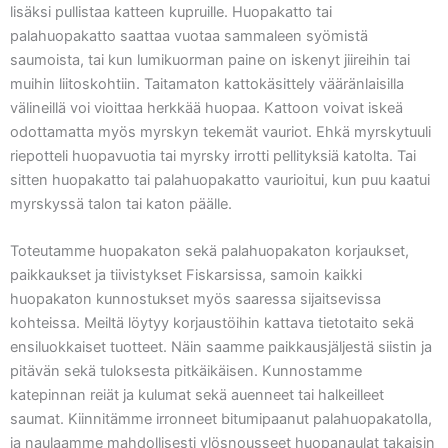
lisäksi pullistaa katteen kupruille. Huopakatto tai
palahuopakatto saattaa vuotaa sammaleen syömistä
saumoista, tai kun lumikuorman paine on iskenyt jiireihin tai
muihin liitoskohtiin. Taitamaton kattokäsittely vääränlaisilla
välineillä voi vioittaa herkkää huopaa. Kattoon voivat iskeä
odottamatta myös myrskyn tekemät vauriot. Ehkä myrskytuuli
riepotteli huopavuotia tai myrsky irrotti pellityksiä katolta. Tai
sitten huopakatto tai palahuopakatto vaurioitui, kun puu kaatui
myrskyssä talon tai katon päälle.
Toteutamme huopakaton sekä palahuopakaton korjaukset,
paikkaukset ja tiivistykset Fiskarsissa, samoin kaikki
huopakaton kunnostukset myös saaressa sijaitsevissa
kohteissa. Meiltä löytyy korjaustöihin kattava tietotaito sekä
ensiluokkaiset tuotteet. Näin saamme paikkausjäljestä siistin ja
pitävän sekä tuloksesta pitkäikäisen. Kunnostamme
katepinnan reiät ja kulumat sekä auenneet tai halkeilleet
saumat. Kiinnitämme irronneet bitumipaanut palahuopakatolla,
ja naulaamme mahdollisesti ylösnousseet huopanaulat takaisin