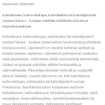
kastuneet rakenteet.
Kattoikkuna, kattovalokupu, kattoluukku tai kattoläpivienti
vuotaa Fiskars – korjaus tehdään räätälöidysti kattosi
tarpeiden mukaan
Kattoikkuna, kattovalokupu, kattoluukku tai kattoläpivienti
vuotaa Fiskars – korjaus tukee kattosi hyvinvointia ja ehkäisee
kosteusvauriot. Läpiviennit on viisasta tarkistaa ajoittain ja
korjata tarpeen vaatiessa. Läpiviennit puhkaisevat vesikaton
sekä aluskatteen, mikä tekee niistä vuotoherkkiä elementtejä.
Lisäksi ne joutuvat päivittäin alttiiksi kosteudelle ja
säänvaihteluille. Pikkuhiljaa tiivisteet virttyvät ja suojapellit
alkavat falskata. Lopulta tilanne on se, että kattoikkuna,
kattovalokupu, kattoluukku tai kattoläpivienti vuotaa
Fiskarsissa. Suoritamme katon korjaukset vuotavan
kattoikkunan, kattovalokuvun tai kattoluukun kohdalta, sekä
savupiipun, ilmanvaihtoputken, viemärintuuletusputken tai
muun läpiviennin kohdalta. Vaihdamme yksittäiset