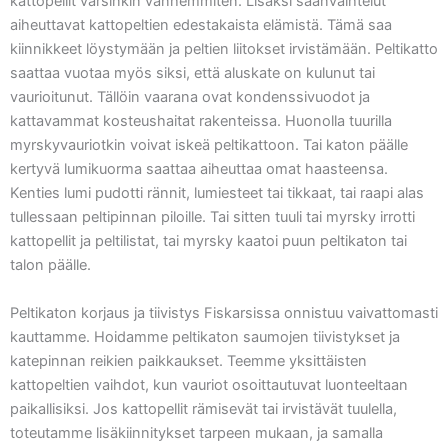
kattopellit varsinkin vanhemmiten. Lisäksi säänvaihtelut
aiheuttavat kattopeltien edestakaista elämistä. Tämä saa
kiinnikkeet löystymään ja peltien liitokset irvistämään. Peltikatto
saattaa vuotaa myös siksi, että aluskate on kulunut tai
vaurioitunut. Tällöin vaarana ovat kondenssivuodot ja
kattavammat kosteushaitat rakenteissa. Huonolla tuurilla
myrskyvauriotkin voivat iskeä peltikattoon. Tai katon päälle
kertyvä lumikuorma saattaa aiheuttaa omat haasteensa.
Kenties lumi pudotti rännit, lumiesteet tai tikkaat, tai raapi alas
tullessaan peltipinnan piloille. Tai sitten tuuli tai myrsky irrotti
kattopellit ja peltilistat, tai myrsky kaatoi puun peltikaton tai
talon päälle.
Peltikaton korjaus ja tiivistys Fiskarsissa onnistuu vaivattomasti
kauttamme. Hoidamme peltikaton saumojen tiivistykset ja
katepinnan reikien paikkaukset. Teemme yksittäisten
kattopeltien vaihdot, kun vauriot osoittautuvat luonteeltaan
paikallisiksi. Jos kattopellit rämisevät tai irvistävät tuulella,
toteutamme lisäkiinnitykset tarpeen mukaan, ja samalla