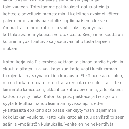
toimivuuteen. Toteutamme paikkaukset laatutuottein ja
kohteelle soveltuvin menetelmin. Huolellinen avaimet käteen-
palvelumme varmistaa katollesi optimaalisen tuloksen.
Ammattilaistemme kattotöitä voit lisäksi hyödyntää
kotitalousvähennyksessä verotuksessa. Sivujemme kautta on
kuluihin myös haettavissa joustavaa rahoitusta tarpeen
mukaan.
Katon korjausta Fiskarsissa voidaan toisinaan tarvita hyvinkin
akuutilla aikataululla, vaikkapa kun katto vaatii lumikuorman
tuhojen tai myrskyvaurioiden korjausta. Ehkä puu kaatui talon,
mökin tai katon päälle, niin että rakenteita rikkoutui. Tai sitten
lumi irrotti lumiesteen, tikkaat tai kattoläpiviennin, ja tuloksena
kattoon syntyi reikä. Katon korjaus, paikkaus ja tiivistys on
syytä toteuttaa mahdollisimman hyvissä ajoin, ettei
yksittäisistä epäkohdista pääse kehkeytymään laajemman
kokoluokan vaurioita. Katto kuin katto altistuu päivästä toiseen
sään ja ympäristön kulutuksille. Vähitellen ne heikentävät