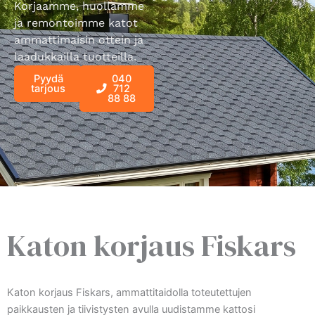
Korjaamme, huollamme
ja remontoimme katot
ammattimaisin ottein ja
laadukkailla tuotteilla.
Pyydä
040
tarjous
712
88 88
Katon korjaus Fiskars
Katon korjaus Fiskars, ammattitaidolla toteutettujen
paikkausten ja tiivistysten avulla uudistamme kattosi