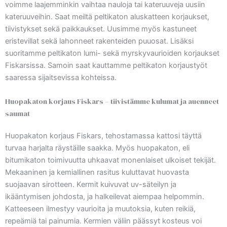
voimme laajemminkin vaihtaa nauloja tai kateruuveja uusiin
kateruuveihin. Saat meiltä peltikaton aluskatteen korjaukset,
tiivistykset sekä paikkaukset. Uusimme myös kastuneet
eristevillat sekä lahonneet rakenteiden puuosat. Lisäksi
suoritamme peltikaton lumi- sekä myrskyvaurioiden korjaukset
Fiskarsissa. Samoin saat kauttamme peltikaton korjaustyöt
saaressa sijaitsevissa kohteissa.
Huopakaton korjaus Fiskars – tiivistämme kulumat ja auenneet
saumat
Huopakaton korjaus Fiskars, tehostamassa kattosi täyttä
turvaa harjalta räystäille saakka. Myös huopakaton, eli
bitumikaton toimivuutta uhkaavat monenlaiset ulkoiset tekijät.
Mekaaninen ja kemiallinen rasitus kuluttavat huovasta
suojaavan sirotteen. Kermit kuivuvat uv-säteilyn ja
ikääntymisen johdosta, ja halkeilevat aiempaa helpommin.
Katteeseen ilmestyy vaurioita ja muutoksia, kuten reikiä,
repeämiä tai painumia. Kermien väliin päässyt kosteus voi