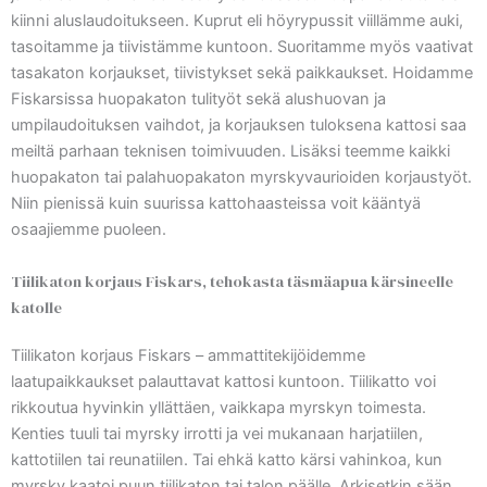
kiinni aluslaudoitukseen. Kuprut eli höyrypussit viillämme auki,
tasoitamme ja tiivistämme kuntoon. Suoritamme myös vaativat
tasakaton korjaukset, tiivistykset sekä paikkaukset. Hoidamme
Fiskarsissa huopakaton tulityöt sekä alushuovan ja
umpilaudoituksen vaihdot, ja korjauksen tuloksena kattosi saa
meiltä parhaan teknisen toimivuuden. Lisäksi teemme kaikki
huopakaton tai palahuopakaton myrskyvaurioiden korjaustyöt.
Niin pienissä kuin suurissa kattohaasteissa voit kääntyä
osaajiemme puoleen.
Tiilikaton korjaus Fiskars, tehokasta täsmäapua kärsineelle
katolle
Tiilikaton korjaus Fiskars – ammattitekijöidemme
laatupaikkaukset palauttavat kattosi kuntoon. Tiilikatto voi
rikkoutua hyvinkin yllättäen, vaikkapa myrskyn toimesta.
Kenties tuuli tai myrsky irrotti ja vei mukanaan harjatiilen,
kattotiilen tai reunatiilen. Tai ehkä katto kärsi vahinkoa, kun
myrsky kaatoi puun tiilikaton tai talon päälle. Arkisetkin sään