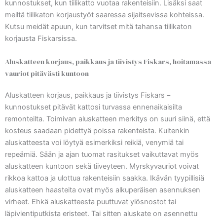
kunnostukset, kun tiilikatto vuotaa rakenteisiin. Lisäksi saat
meiltä tiilikaton korjaustyöt saaressa sijaitsevissa kohteissa.
Kutsu meidät apuun, kun tarvitset mitä tahansa tiilikaton
korjausta Fiskarsissa.
Aluskatteen korjaus, paikkaus ja tiivistys Fiskars, hoitamassa
vauriot pitävästi kuntoon
Aluskatteen korjaus, paikkaus ja tiivistys Fiskars –
kunnostukset pitävät kattosi turvassa ennenaikaisilta
remonteilta. Toimivan aluskatteen merkitys on suuri siinä, että
kosteus saadaan pidettyä poissa rakenteista. Kuitenkin
aluskatteesta voi löytyä esimerkiksi reikiä, venymiä tai
repeämiä. Sään ja ajan tuomat rasitukset vaikuttavat myös
aluskatteen kuntoon sekä tiiveyteen. Myrskyvauriot voivat
rikkoa kattoa ja ulottua rakenteisiin saakka. Ikävän tyypillisiä
aluskatteen haasteita ovat myös alkuperäisen asennuksen
virheet. Ehkä aluskatteesta puuttuvat ylösnostot tai
läpivientiputkista eristeet. Tai sitten aluskate on asennettu