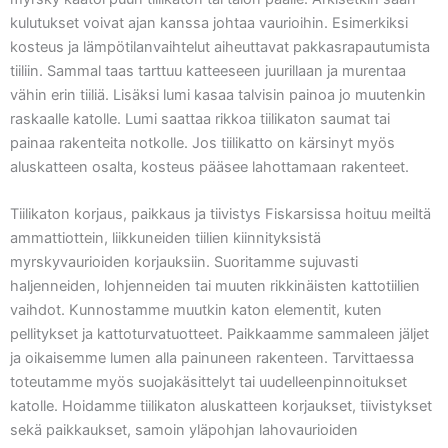
kulutukset voivat ajan kanssa johtaa vaurioihin. Esimerkiksi
kosteus ja lämpötilanvaihtelut aiheuttavat pakkasrapautumista
tiiliin. Sammal taas tarttuu katteeseen juurillaan ja murentaa
vähin erin tiiliä. Lisäksi lumi kasaa talvisin painoa jo muutenkin
raskaalle katolle. Lumi saattaa rikkoa tiilikaton saumat tai
painaa rakenteita notkolle. Jos tiilikatto on kärsinyt myös
aluskatteen osalta, kosteus pääsee lahottamaan rakenteet.
Tiilikaton korjaus, paikkaus ja tiivistys Fiskarsissa hoituu meiltä
ammattiottein, liikkuneiden tiilien kiinnityksistä
myrskyvaurioiden korjauksiin. Suoritamme sujuvasti
haljenneiden, lohjenneiden tai muuten rikkinäisten kattotiilien
vaihdot. Kunnostamme muutkin katon elementit, kuten
pellitykset ja kattoturvatuotteet. Paikkaamme sammaleen jäljet
ja oikaisemme lumen alla painuneen rakenteen. Tarvittaessa
toteutamme myös suojakäsittelyt tai uudelleenpinnoitukset
katolle. Hoidamme tiilikaton aluskatteen korjaukset, tiivistykset
sekä paikkaukset, samoin yläpohjan lahovaurioiden