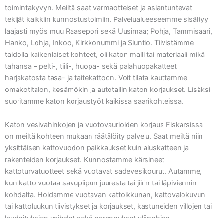
toimintakyvyn. Meiltä saat varmaotteiset ja asiantuntevat
tekijät kaikkiin kunnostustoimiin. Palvelualueeseemme sisältyy
laajasti myös muu Raasepori sekä Uusimaa; Pohja, Tammisaari,
Hanko, Lohja, Inkoo, Kirkkonummi ja Siuntio. Tiivistämme
taidolla kaikenlaiset kohteet, oli katon malli tai materiaali mikä
tahansa – pelti-, tiili-, huopa- sekä palahuopakatteet
harjakatosta tasa- ja taitekattoon. Voit tilata kauttamme
omakotitalon, kesämökin ja autotallin katon korjaukset. Lisäksi
suoritamme katon korjaustyöt kaikissa saarikohteissa.
Katon vesivahinkojen ja vuotovaurioiden korjaus Fiskarsissa
on meiltä kohteen mukaan räätälöity palvelu. Saat meiltä niin
yksittäisen kattovuodon paikkaukset kuin aluskatteen ja
rakenteiden korjaukset. Kunnostamme kärsineet
kattoturvatuotteet sekä vuotavat sadevesikourut. Autamme,
kun katto vuotaa savupiipun juuresta tai jiirin tai läpiviennin
kohdalta. Hoidamme vuotavan kattoikkunan, kattovalokuvun
tai kattoluukun tiivistykset ja korjaukset, kastuneiden villojen tai
laudoituksien vaihdot sekä parannukset yläpohjan