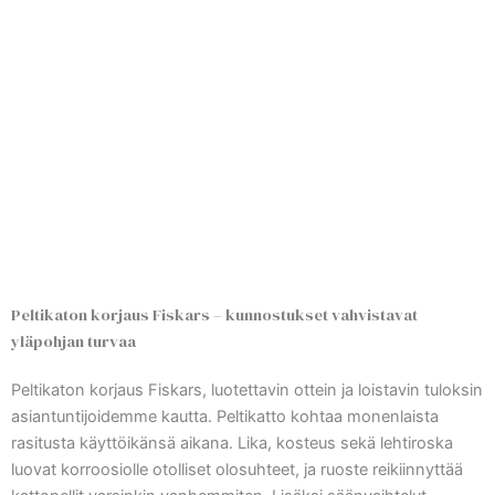
Peltikaton korjaus Fiskars – kunnostukset vahvistavat
yläpohjan turvaa
Peltikaton korjaus Fiskars, luotettavin ottein ja loistavin tuloksin
asiantuntijoidemme kautta. Peltikatto kohtaa monenlaista
rasitusta käyttöikänsä aikana. Lika, kosteus sekä lehtiroska
luovat korroosiolle otolliset olosuhteet, ja ruoste reikiinnyttää